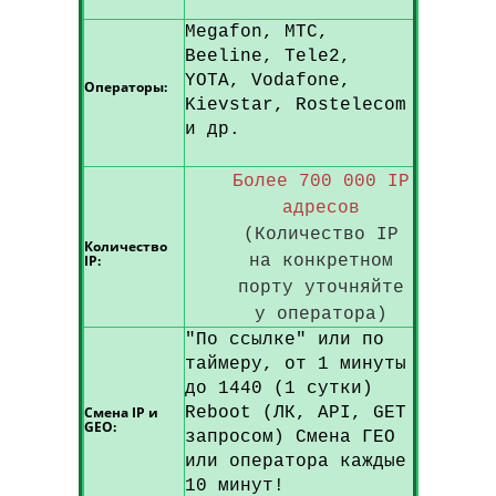
Megafon, MTC,
Beeline, Tele2,
YOTA, Vodafone,
Операторы:
Kievstar, Rostelecom
и др.
Более 700 000 IP
адресов
(Количество IP
Количество
IP:
на конкретном
порту уточняйте
у оператора)
"По ссылке" или по
таймеру, от 1 минуты
до 1440 (1 сутки)
Смена IP и
Reboot (ЛК, API, GET
GEO:
запросом) Смена ГЕО
или оператора каждые
10 минут!