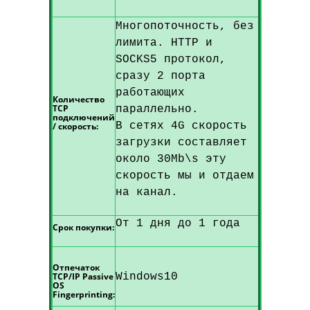
Многопоточность, без
лимита. HTTP и
SOCKS5 протокол,
сразу 2 порта
работающих
Количество
TCP
параллельно.
подключений
В сетях 4G скорость
/ скорость:
загрузки составляет
около 30Mb\s эту
скорость мы и отдаем
на канал.
От 1 дня до 1 года
Срок покупки:
Отпечаток
TCP/IP Passive
Windows10
OS
Fingerprinting: